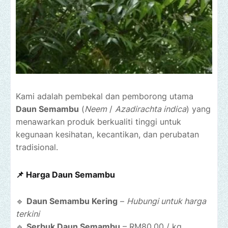
Kami adalah pembekal dan pemborong utama
Daun Semambu
(
Neem
/
Azadirachta indica
) yang
menawarkan produk berkualiti tinggi untuk
kegunaan kesihatan, kecantikan, dan perubatan
tradisional.
📌 Harga Daun Semambu
🔹
Daun Semambu Kering
–
Hubungi untuk harga
terkini
🔹
Serbuk Daun Semambu
– RM80.00 / kg