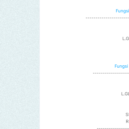
Fungsi
---------------------
L.
Fungsi 
------------------
L.G
S
R
----------------