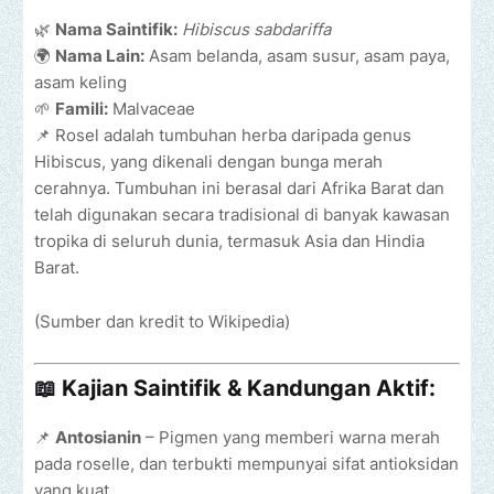
🌿
Nama Saintifik:
Hibiscus sabdariffa
🌍
Nama Lain:
Asam belanda, asam susur, asam paya,
asam keling
🌱
Famili:
Malvaceae
📌 Rosel adalah tumbuhan herba daripada genus
Hibiscus, yang dikenali dengan bunga merah
cerahnya. Tumbuhan ini berasal dari Afrika Barat dan
telah digunakan secara tradisional di banyak kawasan
tropika di seluruh dunia, termasuk Asia dan Hindia
Barat.
(Sumber dan kredit to Wikipedia)
📖
Kajian Saintifik & Kandungan Aktif:
📌
Antosianin
– Pigmen yang memberi warna merah
pada roselle, dan terbukti mempunyai sifat antioksidan
yang kuat.