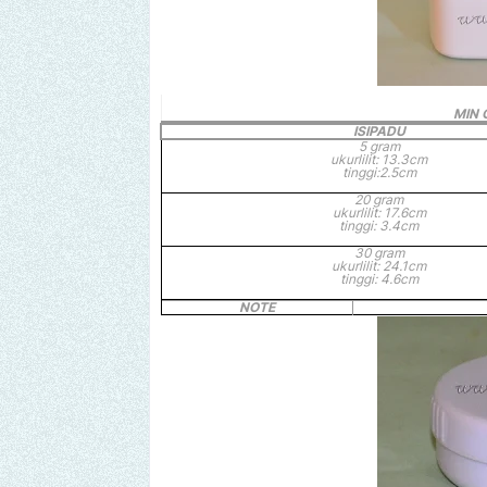
MIN 
ISIPADU
5 gram
ukurlilit: 13.3cm
tinggi:2.5cm
20 gram
ukurlilit: 17.6cm
tinggi: 3.4cm
30 gram
ukurlilit: 24.1cm
tinggi: 4.6cm
NOTE