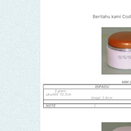
Beritahu kami Code
MIN 
ISIPADU
5 gram
ukurlilit: 10.7cm
tinggi: 2.4cm
NOTE