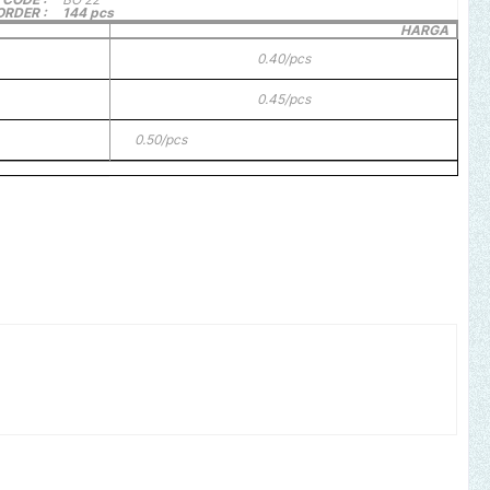
ORDER :
144 pcs
HARGA
0.40/pcs
0.45/pcs
0.50/pcs