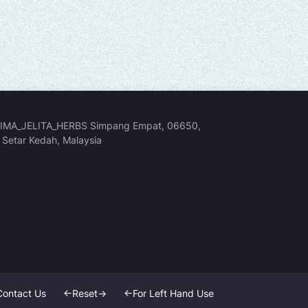
IMA_JELITA_HERBS Simpang Empat, 06650,
r Setar Kedah, Malaysia
Contact Us
<-Reset->
<-For Left Hand Use