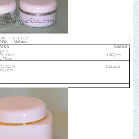
DE :
BKL 002
ER :
144 pcs
IPADU
HARGA
gram
it:10.1cm
1.90/pcs
i:1.8cm
it:14.1cm
2.20/pcs
i:3.0cm