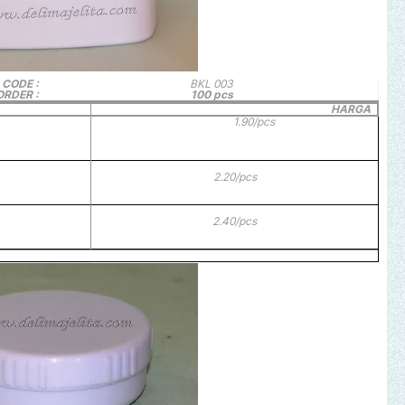
CODE :
BKL 003
ORDER :
100 pcs
HARGA
1.90/pcs
2.20/pcs
2.40/pcs