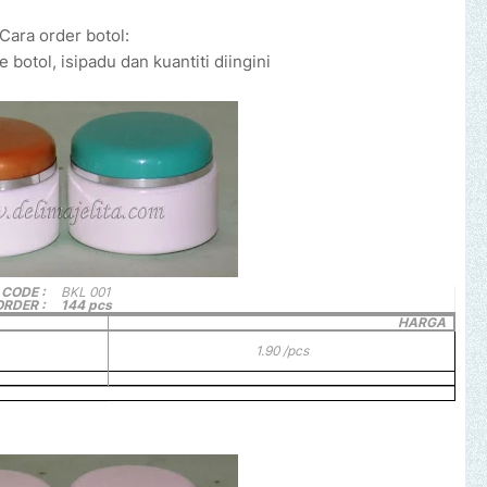
Cara order botol:
 botol, isipadu dan kuantiti diingini
CODE :
BKL 001
ORDER :
144 pcs
HARGA
1.90 /pcs