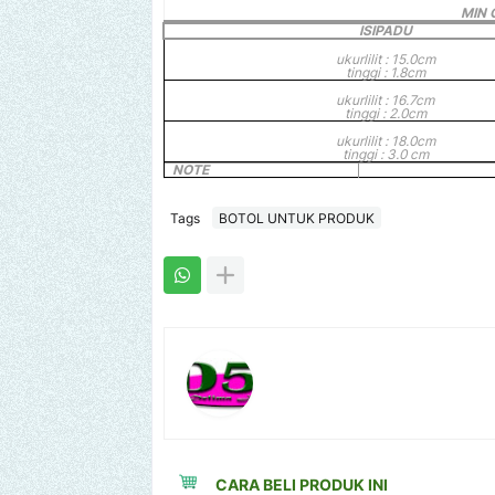
MIN 
ISIPADU
ukurlilit : 15.0cm
tinggi : 1.8cm
ukurlilit : 16.7cm
tinggi : 2.0cm
ukurlilit : 18.0cm
tinggi : 3.0 cm
NOTE
Tags
BOTOL UNTUK PRODUK
CARA BELI PRODUK INI