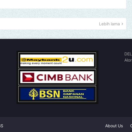
Lebih lama
DEL
Alo
BS
About Us