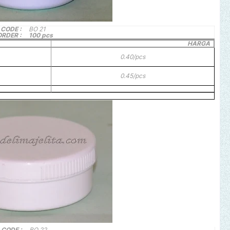
CODE :
BO 21
ORDER :
100 pcs
HARGA
0.40/pcs
0.45/pcs
CODE :
BO 22