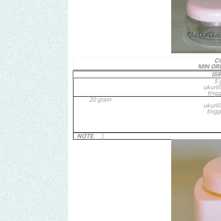
CO
MIN ORD
IS
5 
ukurlil
tingg
20
gram
ukurlil
tingg
NOTE