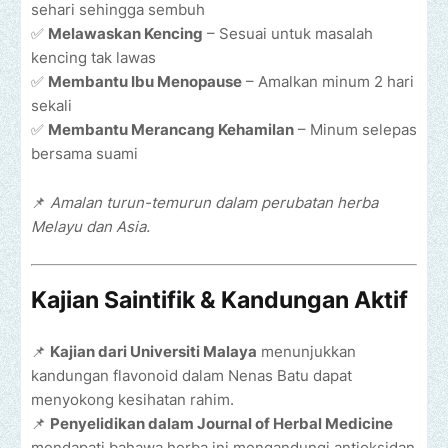
sehari sehingga sembuh
✅
Melawaskan Kencing
– Sesuai untuk masalah
kencing tak lawas
✅
Membantu Ibu Menopause
– Amalkan minum 2 hari
sekali
✅
Membantu Merancang Kehamilan
– Minum selepas
bersama suami
📌
Amalan turun-temurun dalam perubatan herba
Melayu dan Asia.
Kajian Saintifik & Kandungan Aktif
📌
Kajian dari Universiti Malaya
menunjukkan
kandungan flavonoid dalam Nenas Batu dapat
menyokong kesihatan rahim.
📌
Penyelidikan dalam Journal of Herbal Medicine
mendapati bahawa herba ini mengandungi antioksidan