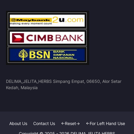
DELIMA_JELITA_HERBS Simpang Empat, 06650, Alor Setar
Kedah, Malaysia
About Us
Contact Us
<-Reset->
<-For Left Hand Use
Copyright © 2005 -
2026
DELIMA JELITA HERBS