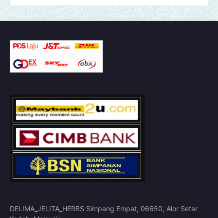
DELIMA_JELITA_HERBS Simpang Empat, 06650, Alor Setar