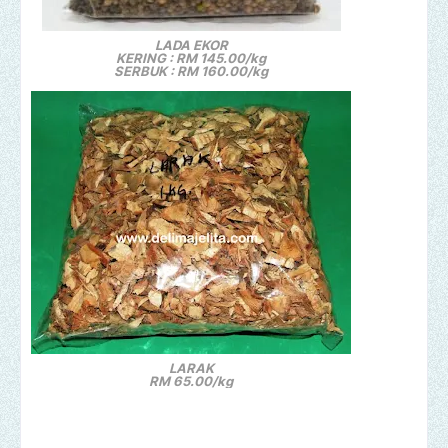
LADA EKOR
KERING : RM 145.00/kg
SERBUK : RM 160.00/kg
LARAK
RM 65.00/kg